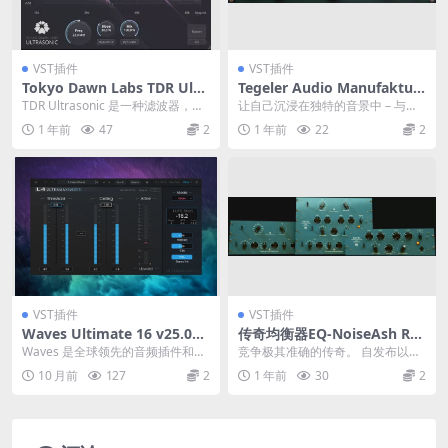
VST插件
VST插件
Tokyo Dawn Labs TDR Ultr
Tegeler Audio Manufaktur
asonic v1.0.2-MOCHA
Raummaschine v1.1.8 Incl
TDR Ultrasonic 是一种滤波器，旨
让自己沉浸在独特的音景中 – 与我
Keygen-R2R
在控制过采样录音、处理或播放链
们令人叹为观止的 Raummasc...
1 年前
47
2
1 年前
22
2
中超...
VST插件
VST插件
Waves Ultimate 16 v25.09.
传奇均衡器EQ-NoiseAsh Rul
29 Incl V.R
e Tec All Collection v1.8.9 V
Waves 是全球领先的音频插件和信
竞争极其准确的传奇。 自发布以
ST3 AAX
号处理器开发商，服务于专业和消
来，传奇的无源均衡器一直是领先
10 月前
127
2
1 年前
30
2
费电子音频市场...
的录音和母带工程师的...