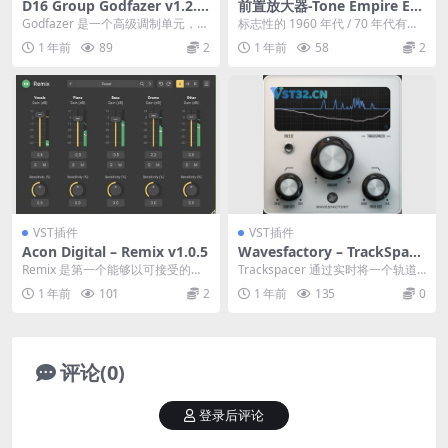
D16 Group Godfazer v1.2.3
前置放大器-Tone Empire ED
Incl Patched and Keygen-R
YNpre v1.0.2 Incl Patched a
Godfazer 是一个高级调制单元，具
标志性的 1960 年代 / 70 年代有力
2R
nd Emulator-R2R
有一个 Ensemble 和两个 Mul...
的前置放大器 拓扑结构： 使用 E
1 年前
89
2
1 年前
58
2
D...
VST插件
VST插件
Acon Digital – Remix v1.0.5
Wavesfactory – TrackSpace
r v2.5.10
Remix 是第一个能够以可接受的延
Trackspacer 通过实时将一个轨道
迟实时分离混音中的乐器组（所谓
的频率纵到另一个轨道（如侧链压
1 年前
101
2
1 年前
135
0
的 stems...
缩）来在...
评论(0)
登录后评论