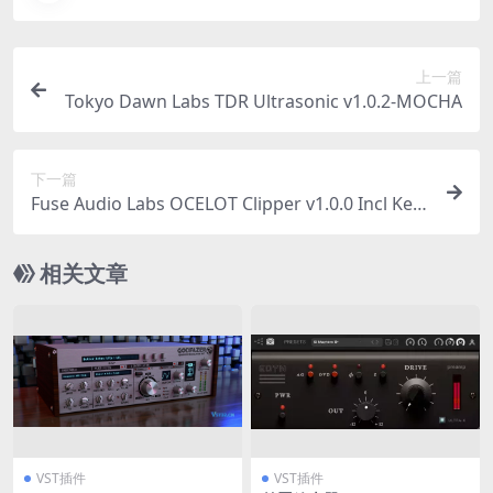
上一篇
Tokyo Dawn Labs TDR Ultrasonic v1.0.2-MOCHA
下一篇
Fuse Audio Labs OCELOT Clipper v1.0.0 Incl Key
gen-R2R
相关文章
VST插件
VST插件