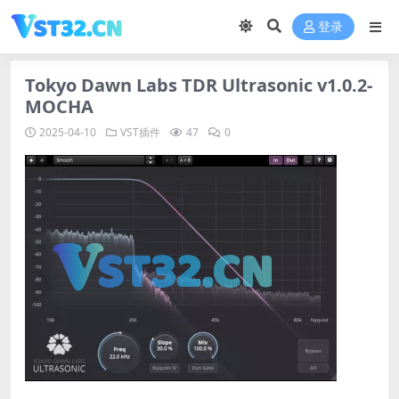
登录
Tokyo Dawn Labs TDR Ultrasonic v1.0.2-
MOCHA
2025-04-10
VST插件
47
0