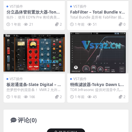
VST插件
VST插件
分立晶体管前置放大器-Tone
FabFilter – Total Bundle v2
Empire EDYN v1.0.2-BUBBi
024.12.16 Total Bundle
拓扑： 使用 EDYN Pre 将经典美国
Total Bundle 是所有 FabFilter 插件
X
控制台的明确光泽带入您的信号
的集合。在此捆绑包中，...
1 年前
21
2
1 年前
51
0
链，这是一...
VST插件
VST插件
板岩通道条-Slate Digital – V
特殊滤波器-Tokyo Dawn La
MR Virtual Mix Rack Compl
bs TDR Infrasonic v1.0.9-M
您梦想中的混音条！ VMR 2 允许音
TDR Infrasonic 提供对混音中几乎
ete 2.6.4.0
OCHA
响工程师使用充满模拟模块的库轻
听不见的最低频率区域的精确控
1 年前
166
2
1 年前
45
2
松创建他们梦...
制。它...
评论(0)