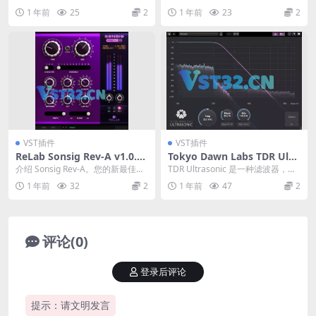
3.8007-R2R
获成功之后，Lexico...
具，用于最大化和饱和度。将您最
1 年前
25
2
1 年前
23
2
喜欢的插件的精华结合...
VST插件
VST插件
ReLab Sonsig Rev-A v1.0.1-
Tokyo Dawn Labs TDR Ultr
R2R
asonic v1.0.2-MOCHA
介绍 Sonsig Rev-A。您的新最佳工
TDR Ultrasonic 是一种滤波器，旨
具。立即开始 使用 Sonsig R...
在控制过采样录音、处理或播放链
1 年前
32
2
1 年前
47
2
中超...
评论(0)
登录后评论
提示：请文明发言