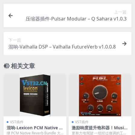
上一篇
压缩器插件-Pulsar Modular – Q Sahara v1.0.3
下一篇
混响-Valhalla DSP – Valhalla FutureVerb v1.0.0.8
相关文章
VST插件
VST插件
混响-Lexicon PCM Native E
激励响度提升饱和器！Musik
ffects Plug-in Bundle v1.3.1
Hack FUEL v1.0.10
继 PCM Native Reverb Bundle 大
更努力地驾驶 一组经过微调的工