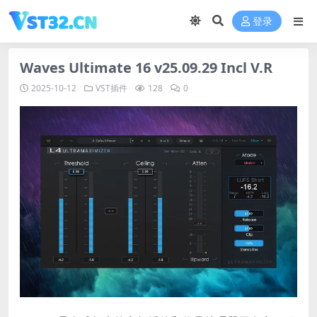
登录
Waves Ultimate 16 v25.09.29 Incl V.R
2025-10-12
VST插件
128
0