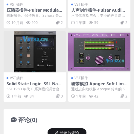
VST插件
VST插件
压缩器插件-Pulsar Modular
人声制作插件-Pulsar Audio
– Q Sahara v1.0.3
Vocal Studio v1.0.15-R2R
驯服势头。保持热量。Sahara 是一
不管你喜欢与否，专业的声音是 制
款压缩器，专为那些不想摆弄控件
作的人声 .完美无瑕的人声是根据多
10 月前
100
2
1 年前
59
2
的人而设计。...
年经验进行深思...
VST插件
VST插件
Solid State Logic -SSL Nati
磁带模拟-Apogee Soft Limit
ve Bus Compressor 2 v1.0.
v1.0.15
SSL 1980 年代 G 系列模拟调音台
通过忠实地模拟 Apogee 传奇的 So
55
的中段压缩器是音频制作的传奇。
ft Limit™ Soft Limi...
1 年前
84
0
1 年前
42
2
这是无数...
评论(0)
登录后评论