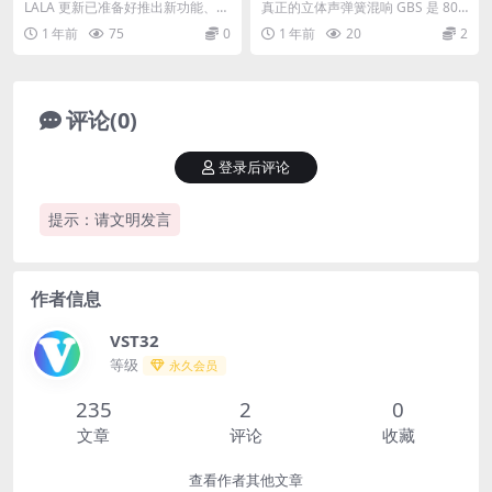
1 VST VST3 AU AAX
The Great British Spring v
LALA 更新已准备好推出新功能、改
真正的立体声弹簧混响 GBS 是 80
1.0.1 Incl Keygen-R2R
进的 DSP、替代皮肤等！ 特点 ̵...
年代的 2 通道真正立体声弹簧混
1 年前
75
0
1 年前
20
2
响，由 ...
评论(0)
登录后评论
提示：请文明发言
作者信息
VST32
等级
永久会员
235
2
0
文章
评论
收藏
查看作者其他文章