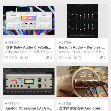
VST插件
VST插件
混响-Baby Audio Crystallin
Bertom Audio – Denoiser P
e v1.5
ro v3.0.3
Baby Audio 推出了一款新插件 Cry
Denoiser Pro 是一款先进的零延迟
stalline Reverb。据...
降噪插件，适用于音乐、后期制作
1 年前
56
2
1 年前
79
2
和现场...
VST插件
VST插件
Analog Obsession LALA v3.
立体声弹簧混响-Audiopunks