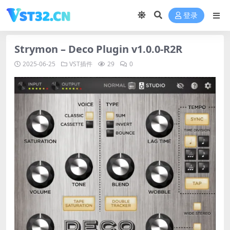
登录
Strymon – Deco Plugin v1.0.0-R2R
2025-06-25
VST插件
29
0