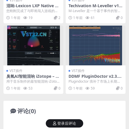
VST插件
VST插件
混响-Lexicon LXP Native Re
Techivation M-Leveller v1.
verb Plug-in Bundle v1.3.1
0.0-BUBBiX
您刚刚完成了与即将闯入游戏的艺
M-Leveller 是一个基于事件的智能
3.8007-R2R
术家的跟踪。当你意识到自己渴望
体积自动化模块，以无与伦比的透
1 年前
19
2
1 年前
61
0
更多时，你就会开始混...
明度和超...
VST插件
VST插件
臭氧AI智能混响 iZotope – N
DDMF PluginDoctor v2.3.8
eoverb v1.4.0.443
Incl. Loader-MOCHA
用于音乐制作的最智能混响 iZotop
Plugindoctor 填补了市场上长期存
e Neoverb 来自 Ozone 和 ...
在的空白：用于 VST 和 AU 插...
1 年前
53
0
1 年前
59
0
评论(0)
登录后评论