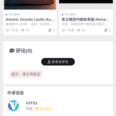
VST插件
VST插件
Atomic Sounds Lasilis Audi
复古模拟均衡效果器-NoiseAs
o Compressor VST3 AU Wi
h Audio Backs Pro Bundle
隆重推出 Lasilis，这是一款音频压
光滑、甜美和梦幻般的多功能工
N
v1.2.4 VST3 AAX
缩器，可提供温暖、浓郁的声音和
具。 介绍 Backs EQ 系列;1950 年
1 年前
50
2
1 年前
43
2
咔嚓咔嚓的...
代受...
评论(0)
登录后评论
提示：请文明发言
作者信息
VST32
等级
永久会员