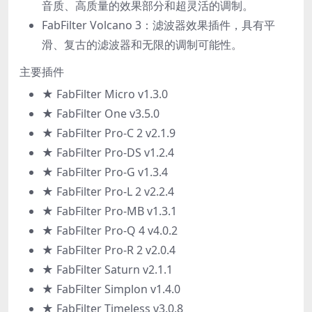
音质、高质量的效果部分和超灵活的调制。
FabFilter Volcano 3：滤波器效果插件，具有平
滑、复古的滤波器和无限的调制可能性。
主要插件
★ FabFilter Micro v1.3.0
★ FabFilter One v3.5.0
★ FabFilter Pro-C 2 v2.1.9
★ FabFilter Pro-DS v1.2.4
★ FabFilter Pro-G v1.3.4
★ FabFilter Pro-L 2 v2.2.4
★ FabFilter Pro-MB v1.3.1
★ FabFilter Pro-Q 4 v4.0.2
★ FabFilter Pro-R 2 v2.0.4
★ FabFilter Saturn v2.1.1
★ FabFilter Simplon v1.4.0
★ FabFilter Timeless v3.0.8