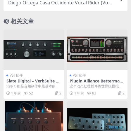
Diego Ortega Casa Occidente Vocal Rider (Voca
l Level Automation) v0.0.3 VST3 AU STANDALON
E WiN MAC [FREE]
相关文章
VST插件
VST插件
Slate Digital – VerbSuite Cl
Plugin Alliance Bettermake
assics v1.1.5.0
r Mastering Compressor 1.
混响可能是音频制作中最基本的效
这个动态处理插件将世界级模拟母
0.0
果。在过去的几十年里，几种经典
带制作工具的清晰度、冲击力和特
1 年前
52
2
1 年前
83
2
的数字混响已成为专业...
性带入您的数字工作流...