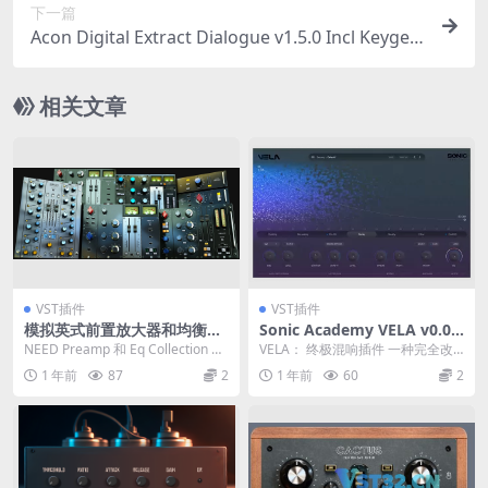
下一篇
Acon Digital Extract Dialogue v1.5.0 Incl Keygen
REPACK-R2R
相关文章
VST插件
VST插件
模拟英式前置放大器和均衡器
Sonic Academy VELA v0.0.3
的仿真插件-NoiseAsh Audio
4 Beta-BUBBiX
NEED Preamp 和 Eq Collection 包
VELA： 终极混响插件 一种完全改
Need Preamp And EQ Colle
括 7 个出色的英式前...
变游戏规则的混响技术，使您能够
1 年前
87
2
1 年前
60
2
ction v1.5.9 VST3 AAX
创建和塑造最美...