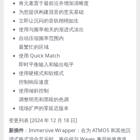
将元素置于最前沿并增加清晰度
为您提供构建混音的坚实基础
立即让沉闷的音轨栩栩如生
使用与频率相关的渐进式淡出
自动压缩频率范围内
最繁忙的区域
使用 Quick Match
即时平衡输入和输出电平
使用硬模式和软模式
控制响应速度
使用倾斜控制
调整明亮和黑暗的色调
现场扩声的零延迟版本
变更列表 [
2024 年 12 月 18 日
]
新插件
：Immersive Wrapper：在为 ATMOS 和其他沉
浸式格式混合音乐时，将任何与 Waves 兼容的单声道