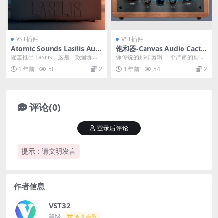
VST插件
VST插件
Atomic Sounds Lasilis Audi
饱和器-Canvas Audio Cactu
o Compressor VST3 AU Wi
s Clipper v1.0.0 Patched In
隆重推出 Lasilis，这是一款音频压
像你说的那样剪辑 一个严肃的剪刀
N
cl. Keygen-MOCHA
缩器，可提供温暖、浓郁的声音和
和饱和器，袖子里有一些小技巧。
1 年前
50
2
1 年前
54
2
咔嚓咔嚓的...
模拟风格的剪辑和...
评论(0)
登录后评论
提示：请文明发言
作者信息
VST32
等级
永久会员